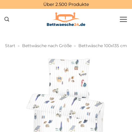
Zum
Über 2.500 Produkte
Inhalt
springen
Start
»
Bettwäsche nach Größe
»
Bettwäsche 100x135 cm