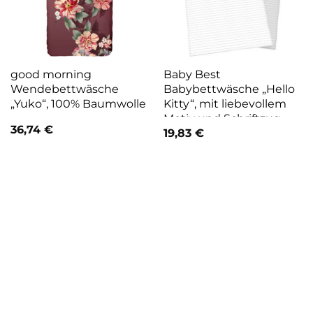
good morning
Baby Best
Wendebettwäsche
Babybettwäsche „Hello
„Yuko“, 100% Baumwolle
Kitty“, mit liebevollem
Motiv und Schriftzug
36,74
€
19,83
€