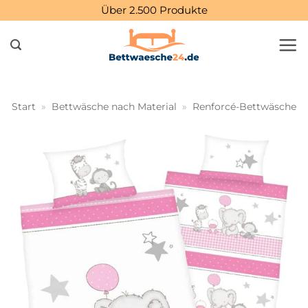
Zum
Über 2.500 Produkte
Inhalt
springen
Start
»
Bettwäsche nach Material
»
Renforcé-Bettwäsche