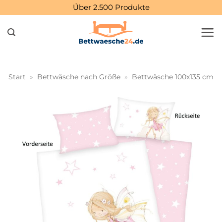
Zum
Über 2.500 Produkte
Inhalt
springen
Start
»
Bettwäsche nach Größe
»
Bettwäsche 100x135 cm