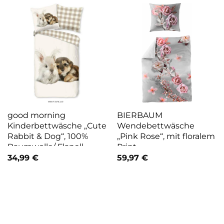
good morning
BIERBAUM
Kinderbettwäsche „Cute
Wendebettwäsche
Rabbit & Dog“, 100%
„Pink Rose“, mit floralem
Baumwolle/ Flanell
Print
(Biber)
34,99
€
59,97
€