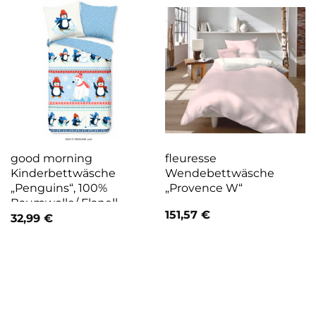
good morning
fleuresse
Kinderbettwäsche
Wendebettwäsche
„Penguins“, 100%
„Provence W“
Baumwolle/ Flanell
151,57
€
(Biber)
32,99
€