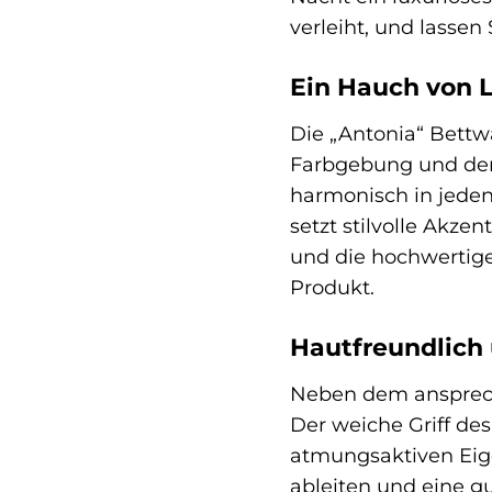
verleiht, und lasse
Ein Hauch von 
Die „Antonia“ Bettw
Farbgebung und der 
harmonisch in jeden
setzt stilvolle Akze
und die hochwertig
Produkt.
Hautfreundlich
Neben dem ansprech
Der weiche Griff de
atmungsaktiven Eige
ableiten und eine g