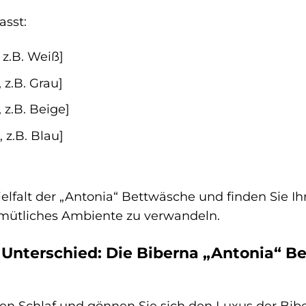
asst:
 z.B. Weiß]
 z.B. Grau]
 z.B. Beige]
 z.B. Blau]
elfalt der „Antonia“ Bettwäsche und finden Sie Ih
gemütliches Ambiente zu verwandeln.
 Unterschied: Die Biberna „Antonia“ B
hren Schlaf und gönnen Sie sich den Luxus der Bi