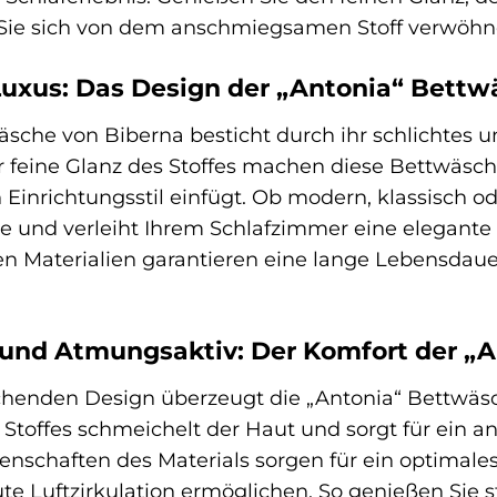
n Sie sich von dem anschmiegsamen Stoff verwöhn
Luxus: Das Design der „Antonia“ Bettw
äsche von Biberna besticht durch ihr schlichtes u
feine Glanz des Stoffes machen diese Bettwäsche 
 Einrichtungsstil einfügt. Ob modern, klassisch o
nte und verleiht Ihrem Schlafzimmer eine elegante
en Materialien garantieren eine lange Lebensda
 und Atmungsaktiv: Der Komfort der „
enden Design überzeugt die „Antonia“ Bettwäsch
s Stoffes schmeichelt der Haut und sorgt für ein
nschaften des Materials sorgen für ein optimales
ute Luftzirkulation ermöglichen. So genießen Sie