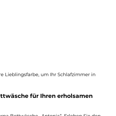
re Lieblingsfarbe, um Ihr Schlafzimmer in
ettwäsche für Ihren erholsamen
berna Bettwäsche „Antonia“. Erleben Sie den