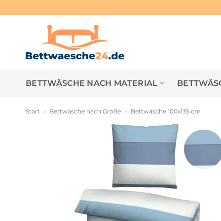
Zum
Inhalt
springen
BETTWÄSCHE NACH MATERIAL
BETTWÄSC
Start
»
Bettwäsche nach Größe
»
Bettwäsche 100x135 cm