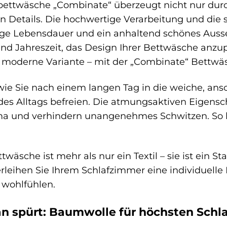
ttwäsche „Combinate“ überzeugt nicht nur durch 
en Details. Die hochwertige Verarbeitung und die 
nge Lebensdauer und ein anhaltend schönes Auss
d Jahreszeit, das Design Ihrer Bettwäsche anzupa
e, moderne Variante – mit der „Combinate“ Bettwä
r, wie Sie nach einem langen Tag in die weiche,
 des Alltags befreien. Die atmungsaktiven Eigens
ima und verhindern unangenehmes Schwitzen. So 
wäsche ist mehr als nur ein Textil – sie ist ein St
erleihen Sie Ihrem Schlafzimmer eine individuelle
 wohlfühlen.
an spürt: Baumwolle für höchsten Schl