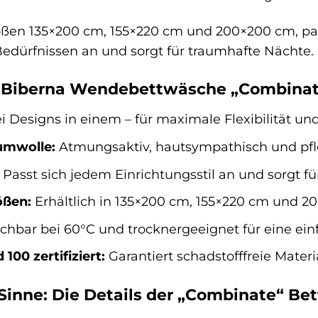
rößen 135×200 cm, 155×220 cm und 200×200 cm, p
Bedürfnissen an und sorgt für traumhafte Nächte.
er Biberna Wendebettwäsche „Combinate
 Designs in einem – für maximale Flexibilität u
umwolle:
Atmungsaktiv, hautsympathisch und pfl
Passt sich jedem Einrichtungsstil an und sorgt f
ößen:
Erhältlich in 135×200 cm, 155×220 cm und 20
hbar bei 60°C und trocknergeeignet für eine ein
100 zertifiziert:
Garantiert schadstofffreie Materi
e Sinne: Die Details der „Combinate“ B