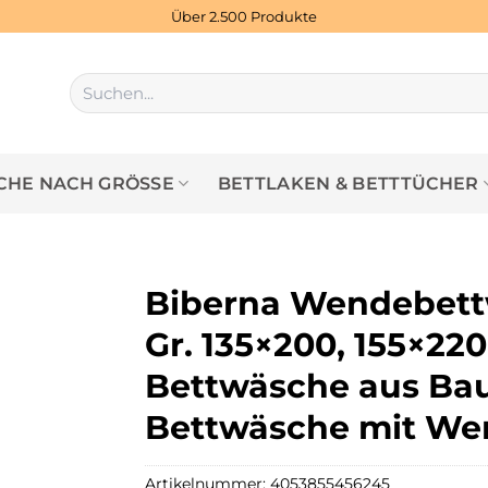
Über 2.500 Produkte
Suchen
nach:
HE NACH GRÖSSE
BETTLAKEN & BETTTÜCHER
Biberna Wendebett
Gr. 135×200, 155×22
Bettwäsche aus Bau
Bettwäsche mit We
Artikelnummer:
4053855456245