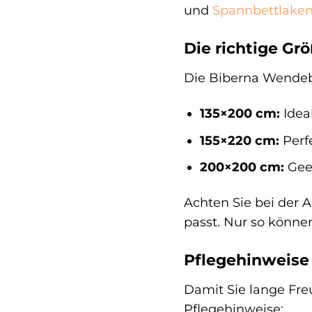
und
Spannbettlake
Die richtige Grö
Die Biberna Wendebe
135×200 cm:
Idea
155×220 cm:
Perfe
200×200 cm:
Geei
Achten Sie bei der 
passt. Nur so könne
Pflegehinweise 
Damit Sie lange Fre
Pflegehinweise: