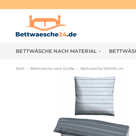
Zum
Inhalt
springen
BETTWÄSCHE NACH MATERIAL
BETTWÄSC
Start
»
Bettwäsche nach Größe
»
Bettwäsche 100x135 cm