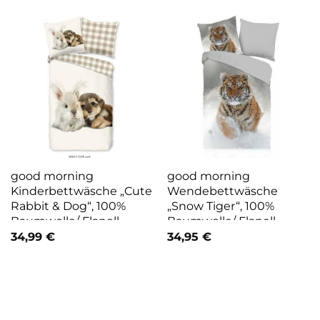
good morning
good morning
Kinderbettwäsche „Cute
Wendebettwäsche
Rabbit & Dog“, 100%
„Snow Tiger“, 100%
Baumwolle/ Flanell
Baumwolle/ Flanell
(Biber)
(Biber)
34,99
€
34,95
€