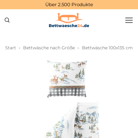
Zum
Über 2.500 Produkte
Inhalt
springen
Start
»
Bettwäsche nach Größe
»
Bettwäsche 100x135 cm