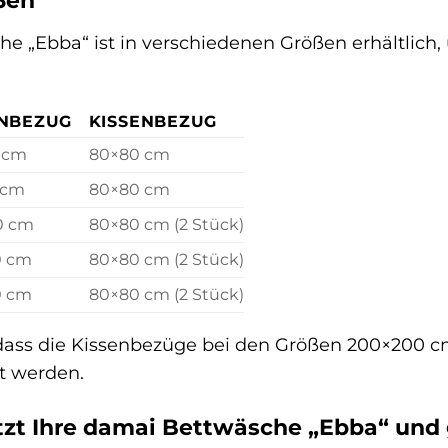
ßen
e „Ebba“ ist in verschiedenen Größen erhältlich,
NBEZUG
KISSENBEZUG
 cm
80×80 cm
 cm
80×80 cm
0 cm
80×80 cm (2 Stück)
0 cm
80×80 cm (2 Stück)
0 cm
80×80 cm (2 Stück)
, dass die Kissenbezüge bei den Größen 200×200
t werden.
etzt Ihre damai Bettwäsche „Ebba“ und