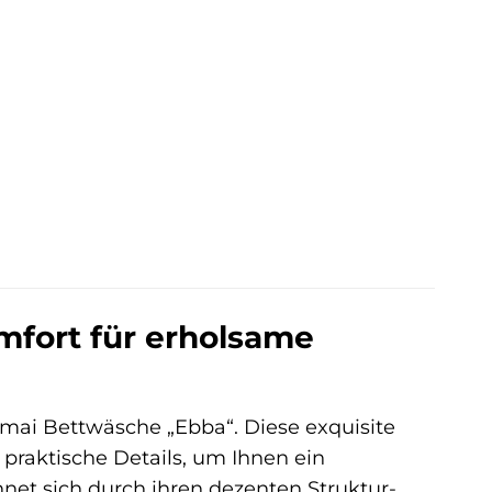
mfort für erholsame
amai Bettwäsche „Ebba“. Diese exquisite
 praktische Details, um Ihnen ein
hnet sich durch ihren dezenten Struktur-