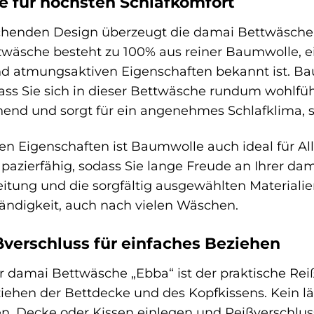
 für höchsten Schlafkomfort
enden Design überzeugt die damai Bettwäsche 
ttwäsche besteht zu 100% aus reiner Baumwolle, e
nd atmungsaktiven Eigenschaften bekannt ist. Ba
s Sie sich in dieser Bettwäsche rundum wohlfühl
hend und sorgt für ein angenehmes Schlafklima, 
en Eigenschaften ist Baumwolle auch ideal für All
rapazierfähig, sodass Sie lange Freude an Ihrer 
itung und die sorgfältig ausgewählten Materiali
ändigkeit, auch nach vielen Wäschen.
ßverschluss für einfaches Beziehen
r damai Bettwäsche „Ebba“ ist der praktische Rei
iehen der Bettdecke und des Kopfkissens. Kein l
en, Decke oder Kissen einlegen und Reißverschlus