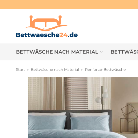
Zum
Inhalt
springen
BETTWÄSCHE NACH MATERIAL
BETTWÄSC
Start
»
Bettwäsche nach Material
»
Renforcé-Bettwäsche