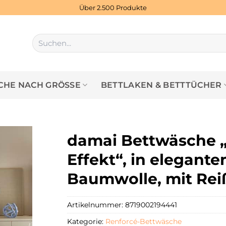
Über 2.500 Produkte
Suchen
nach:
HE NACH GRÖSSE
BETTLAKEN & BETTTÜCHER
damai Bettwäsche „
Effekt“, in elegant
Baumwolle, mit Rei
Artikelnummer:
8719002194441
Kategorie:
Renforcé-Bettwäsche