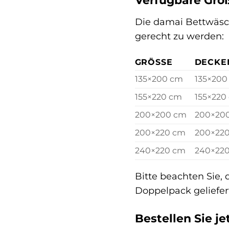
Verfügbare Grö
Die damai Bettwäsch
gerecht zu werden:
GRÖSSE
DECKE
135×200 cm
135×200
155×220 cm
155×220
200×200 cm
200×20
200×220 cm
200×22
240×220 cm
240×22
Bitte beachten Sie
Doppelpack geliefer
Bestellen Sie j