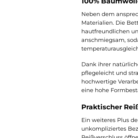
100% Baumwolle
Neben dem ansprech
Materialien. Die Be
hautfreundlichen u
anschmiegsam, sodas
temperaturausgleic
Dank ihrer natürlich
pflegeleicht und st
hochwertige Verarbe
eine hohe Formbest
Praktischer Rei
Ein weiteres Plus de
unkompliziertes Bez
Reißverschluss öffn