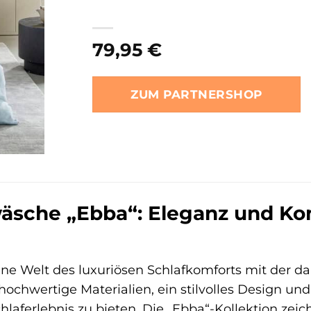
79,95
€
ZUM PARTNERSHOP
äsche „Ebba“: Eleganz und Ko
eine Welt des luxuriösen Schlafkomforts mit der d
ochwertige Materialien, ein stilvolles Design und
hlaferlebnis zu bieten. Die „Ebba“-Kollektion zeic