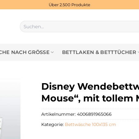
Über 2.500 Produkte
Suchen
nach:
HE NACH GRÖSSE
BETTLAKEN & BETTTÜCHER
Disney Wendebettw
Mouse“, mit tollem
Artikelnummer:
4006891965066
Kategorie:
Bettwäsche 100x135 cm