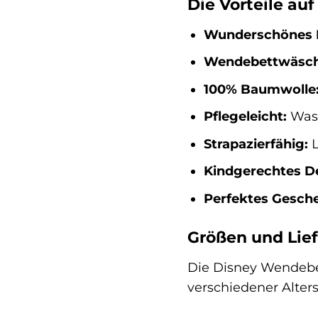
Die Vorteile auf
Wunderschönes D
Wendebettwäsch
100% Baumwolle
Pflegeleicht:
Wasc
Strapazierfähig:
L
Kindgerechtes D
Perfektes Gesch
Größen und Lie
Die Disney Wendebet
verschiedener Alter