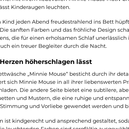
ässt Kinderaugen leuchten.
ein Kind jeden Abend freudestrahlend ins Bett hüp
. Die sanften Farben und das fröhliche Design sc
s, die für einen erholsamen Schlaf unerlässlich i
uch ein treuer Begleiter durch die Nacht.
 Herzen höherschlagen lässt
twäsche „Minnie Mouse“ besticht durch ihr detai
ert sich Minnie Mouse in all ihrer liebenswerten
laden. Die andere Seite bietet eine subtilere, a
etten und Mustern, die eine ruhige und entspan
 Stimmung und Vorliebe gewendet werden und bi
n ist kindgerecht und ansprechend gestaltet, sod
 Die leuchtenden Farben sind sorgfältig ausgewäh