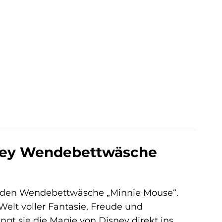
sney Wendebettwäsche
rnden Wendebettwäsche „Minnie Mouse“.
e Welt voller Fantasie, Freude und
ngt sie die Magie von Disney direkt ins