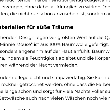
rzeugen, ohne dabei aufdringlich zu wirken. Jede
en, die nicht nur schön anzusehen ist, sondern a
terialien für süße Träume
nden Design legen wir größten Wert auf die Qual
innie Mouse“ ist aus 100% Baumwolle gefertigt, 
besonders angenehm auf der Haut anfühlt. Baumwol
a, indem sie Feuchtigkeit ableitet und die Körper
eren während der Nacht vermieden.
zudem pflegeleicht und strapazierfähig. Sie kan
ockner getrocknet werden, ohne dass die Farben v
he lange schön und sorgt für viele Nächte voller 
e Bettwäsche auch nach vielen Wäschen noch wie n