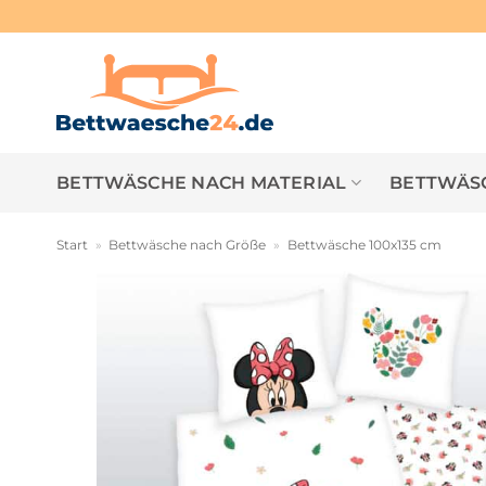
Zum
Inhalt
springen
BETTWÄSCHE NACH MATERIAL
BETTWÄSC
Start
»
Bettwäsche nach Größe
»
Bettwäsche 100x135 cm