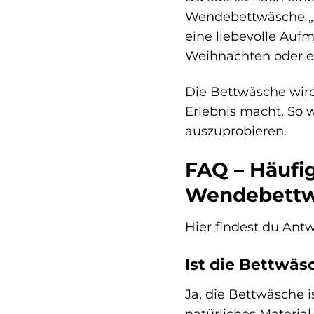
Wendebettwäsche „Mi
eine liebevolle Auf
Weihnachten oder ein
Die Bettwäsche wird
Erlebnis macht. So
auszuprobieren.
FAQ – Häufig
Wendebett
Hier findest du Ant
Ist die Bettwäs
Ja, die Bettwäsche i
natürliches Material