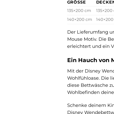
GRÖSSE
DECKE
135×200 cm
135×200
140×200 cm
140×200
Der Lieferumfang u
Mouse Motiv. Die Be
erleichtert und ein 
Ein Hauch von 
Mit der Disney Wen
Wohlfühloase. Die l
diese Bettwäsche zu
Wohlbefinden deines
Schenke deinem Kind
Disney Wendebettwä