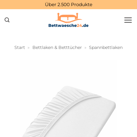
Zum
Über 2.500 Produkte
Inhalt
springen
Start
»
Bettlaken & Betttücher
»
Spannbettlaken