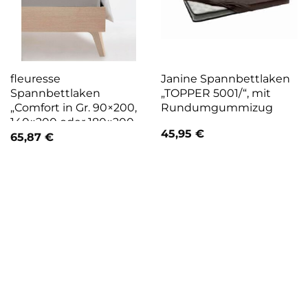
fleuresse
Janine Spannbettlaken
Spannbettlaken
„TOPPER 5001/“, mit
„Comfort in Gr. 90×200,
Rundumgummizug
140×200 oder 180×200
45,95
€
cm“, Baumwolle-
65,87
€
Elasthan Laken, für
Matratzen bis 23 cm
Höhe