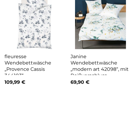
fleuresse
Janine
Wendebettwäsche
Wendebettwäsche
„Provence Cassis
„modern art 42098“, mit
344103“
Reißverschluss
109,99
€
69,90
€