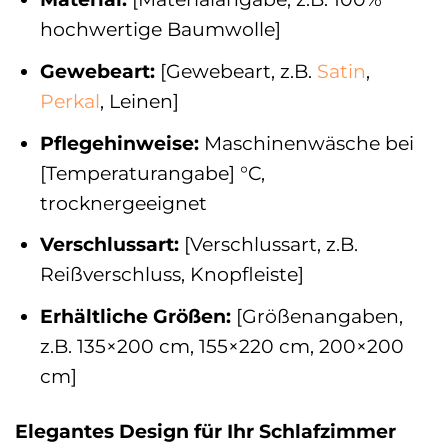
hochwertige Baumwolle]
Gewebeart:
[Gewebeart, z.B.
Satin
,
Perkal
, Leinen]
Pflegehinweise:
Maschinenwäsche bei
[Temperaturangabe] °C,
trocknergeeignet
Verschlussart:
[Verschlussart, z.B.
Reißverschluss, Knopfleiste]
Erhältliche Größen:
[Größenangaben,
z.B. 135×200 cm, 155×220 cm, 200×200
cm]
Elegantes Design für Ihr Schlafzimmer