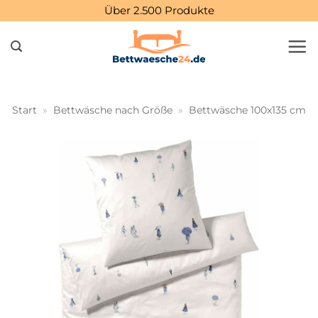
Zum
Über 2.500 Produkte
Inhalt
springen
Start
»
Bettwäsche nach Größe
»
Bettwäsche 100x135 cm