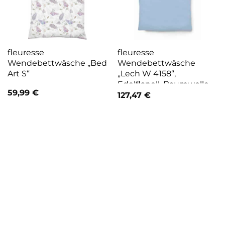
fleuresse
fleuresse
Wendebettwäsche „Bed
Wendebettwäsche
Art S“
„Lech W 4158“,
Edelflanell, Baumwolle,
59,99
€
in Gr. 135×200, 155×220,
127,47
€
200x200cm