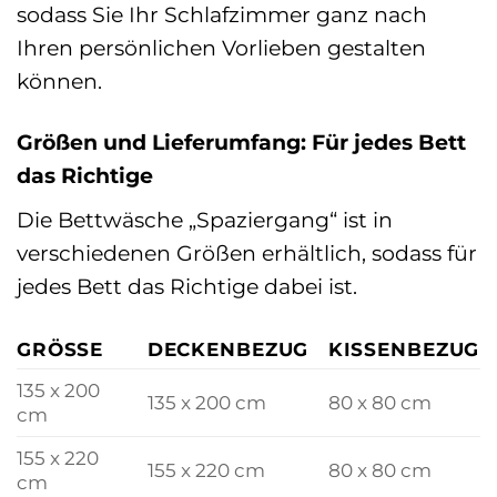
sodass Sie Ihr Schlafzimmer ganz nach
Ihren persönlichen Vorlieben gestalten
können.
Größen und Lieferumfang: Für jedes Bett
das Richtige
Die Bettwäsche „Spaziergang“ ist in
verschiedenen Größen erhältlich, sodass für
jedes Bett das Richtige dabei ist.
GRÖSSE
DECKENBEZUG
KISSENBEZUG
135 x 200
135 x 200 cm
80 x 80 cm
cm
155 x 220
155 x 220 cm
80 x 80 cm
cm