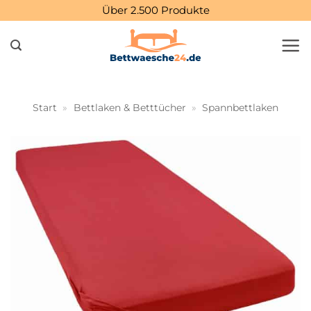
Zum
Über 2.500 Produkte
Inhalt
springen
Start
»
Bettlaken & Betttücher
»
Spannbettlaken