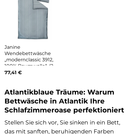
Janine
Wendebettwäsche
„modernclassic 3912,
100% Baumwolle“, (2
tlg.), mit Reißverschluss,
77,41
€
Streifen Design
Atlantikblaue Träume: Warum
Bettwäsche in Atlantik Ihre
Schlafzimmeroase perfektioniert
Stellen Sie sich vor, Sie sinken in ein Bett,
das mit sanften, beruhigenden Farben