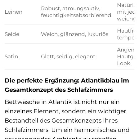
Natürlic
Robust, atmungsaktiv,
Leinen
mit jed
feuchtigkeitsabsorbierend
weicher
Hautfre
Seide
Weich, glänzend, luxuriös
tempera
Angene
Satin
Glatt, seidig, elegant
Hautgefü
Look
Die perfekte Ergänzung: Atlantikblau im
Gesamtkonzept des Schlafzimmers
Bettwäsche in Atlantik ist nicht nur ein
einzelnes Element, sondern ein wichtiger
Bestandteil des Gesamtkonzepts Ihres
Schlafzimmers. Um ein harmonisches und