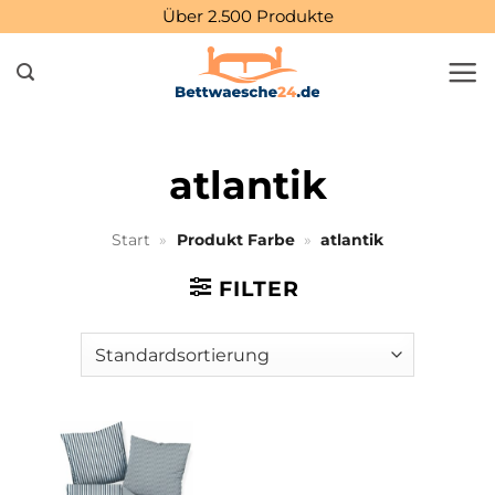
Zum
Über 2.500 Produkte
Inhalt
springen
atlantik
Start
»
Produkt Farbe
»
atlantik
FILTER