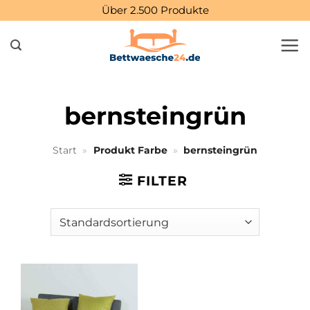
Zum
Über 2.500 Produkte
Inhalt
springen
bernsteingrün
Start
»
Produkt Farbe
»
bernsteingrün
FILTER