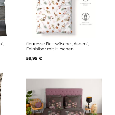
“,
fleuresse Bettwäsche „Aspen“,
Feinbiber mit Hirschen
59,95
€