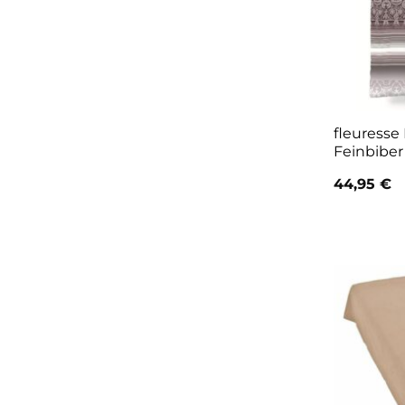
fleuresse
Feinbiber
44,95
€