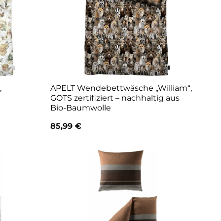
,
APELT Wendebettwäsche „William“,
GOTS zertifiziert – nachhaltig aus
Bio-Baumwolle
85,99
€