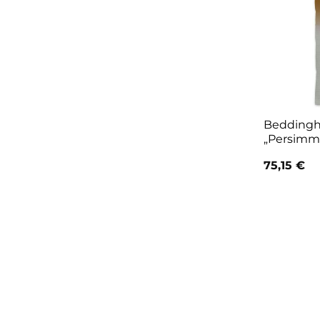
Beddingh
„Persimm
75,15
€