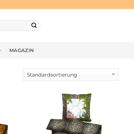
MAGAZIN