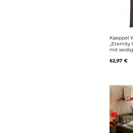
Kaeppel 
„Eternity
mit seidi
62,97
€