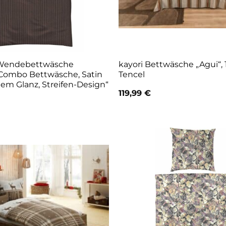
Wendebettwäsche
kayori Bettwäsche „Agui“,
 Combo Bettwäsche, Satin
Tencel
gem Glanz, Streifen-Design“
119,99
€