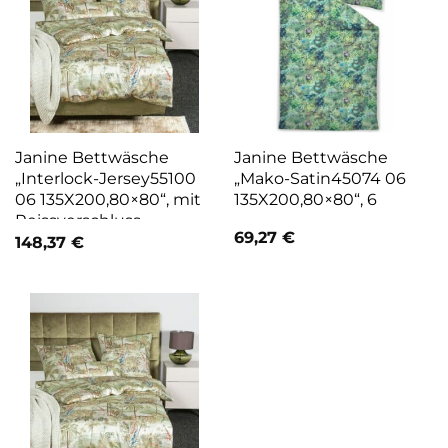
Janine Bettwäsche
Janine Bettwäsche
„Interlock-Jersey55100
„Mako-Satin45074 06
06 135X200,80×80“, mit
135X200,80×80“, 6
Reissverschluss
69,27
€
148,37
€