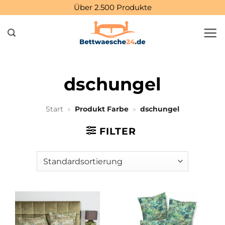
Zum
Über 2.500 Produkte
Inhalt
springen
dschungel
Start
»
Produkt Farbe
»
dschungel
FILTER