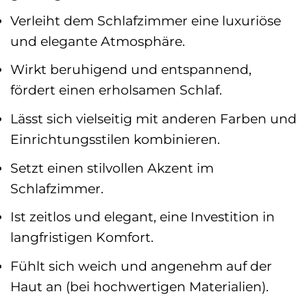
Verleiht dem Schlafzimmer eine luxuriöse
und elegante Atmosphäre.
Wirkt beruhigend und entspannend,
fördert einen erholsamen Schlaf.
Lässt sich vielseitig mit anderen Farben und
Einrichtungsstilen kombinieren.
Setzt einen stilvollen Akzent im
Schlafzimmer.
Ist zeitlos und elegant, eine Investition in
langfristigen Komfort.
Fühlt sich weich und angenehm auf der
Haut an (bei hochwertigen Materialien).