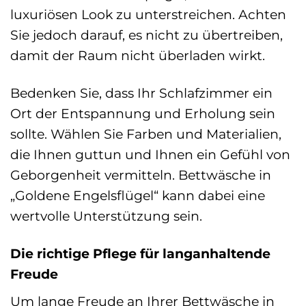
luxuriösen Look zu unterstreichen. Achten
Sie jedoch darauf, es nicht zu übertreiben,
damit der Raum nicht überladen wirkt.
Bedenken Sie, dass Ihr Schlafzimmer ein
Ort der Entspannung und Erholung sein
sollte. Wählen Sie Farben und Materialien,
die Ihnen guttun und Ihnen ein Gefühl von
Geborgenheit vermitteln. Bettwäsche in
„Goldene Engelsflügel“ kann dabei eine
wertvolle Unterstützung sein.
Die richtige Pflege für langanhaltende
Freude
Um lange Freude an Ihrer Bettwäsche in