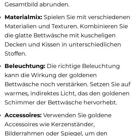
Gesamtbild abrunden.
Materialmix:
Spielen Sie mit verschiedenen
Materialien und Texturen. Kombinieren Sie
die glatte Bettwäsche mit kuscheligen
Decken und Kissen in unterschiedlichen
Stoffen.
Beleuchtung:
Die richtige Beleuchtung
kann die Wirkung der goldenen
Bettwäsche noch verstärken. Setzen Sie auf
warmes, indirektes Licht, das den goldenen
Schimmer der Bettwäsche hervorhebt.
Accessoires:
Verwenden Sie goldene
Accessoires wie Kerzenständer,
Bilderrahmen oder Spiegel, um den