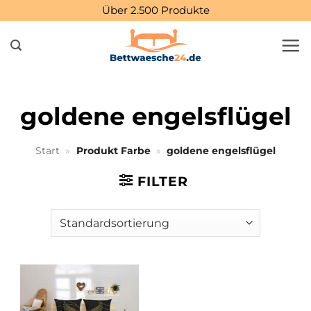
Zum
Über 2.500 Produkte
Inhalt
springen
goldene engelsflügel
Start
»
Produkt Farbe
»
goldene engelsflügel
FILTER