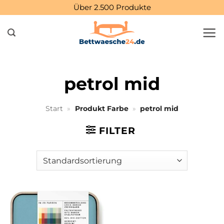
Zum
Über 2.500 Produkte
Inhalt
springen
petrol mid
Start
»
Produkt Farbe
»
petrol mid
FILTER