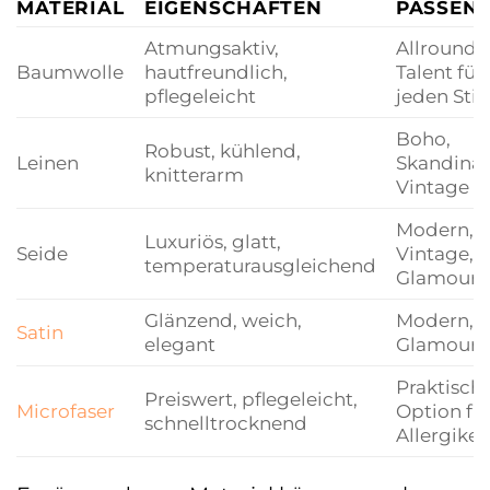
MATERIAL
EIGENSCHAFTEN
PASSEND
Atmungsaktiv,
Allround-
Baumwolle
hautfreundlich,
Talent für
pflegeleicht
jeden Stil
Boho,
Robust, kühlend,
Leinen
Skandinav
knitterarm
Vintage
Modern,
Luxuriös, glatt,
Seide
Vintage,
temperaturausgleichend
Glamourö
Glänzend, weich,
Modern,
Satin
elegant
Glamourö
Praktisch
Preiswert, pflegeleicht,
Microfaser
Option fü
schnelltrocknend
Allergiker