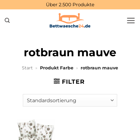
Zum
Über 2.500 Produkte
Inhalt
springen
rotbraun mauve
Start
»
Produkt Farbe
»
rotbraun mauve
FILTER