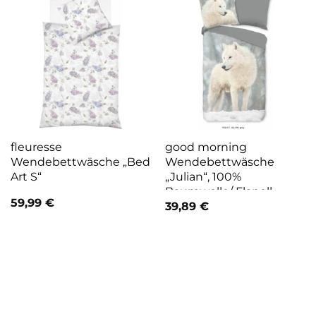
fleuresse
good morning
Wendebettwäsche „Bed
Wendebettwäsche
Art S“
„Julian“, 100%
Baumwolle/ Flanell
59,99
€
(Biber)
39,89
€