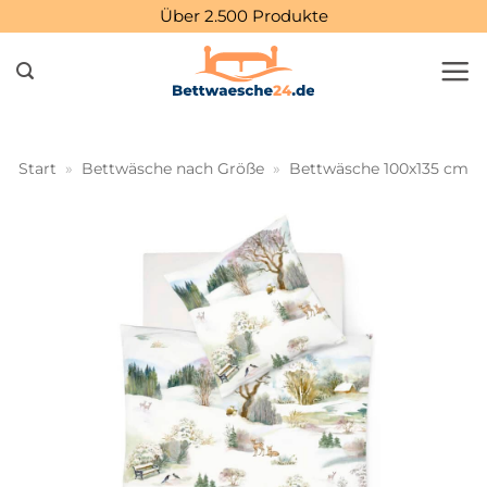
Zum
Über 2.500 Produkte
Inhalt
springen
Start
»
Bettwäsche nach Größe
»
Bettwäsche 100x135 cm