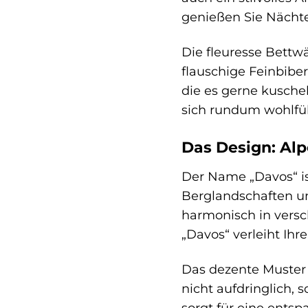
genießen Sie Nächte
Die fleuresse Bettw
flauschige Feinbiber
die es gerne kusche
sich rundum wohlfü
Das Design: Alp
Der Name „Davos“ is
Berglandschaften und
harmonisch in versch
„Davos“ verleiht Ih
Das dezente Muster 
nicht aufdringlich,
sorgt für eine ents