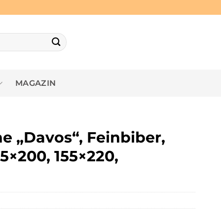
MAGAZIN
e „Davos“, Feinbiber,
35×200, 155×220,