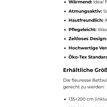
Wärmend:
Ideal 
Atmungsaktiv:
So
Hautfreundlich:
A
Pflegeleicht:
Wasc
Zeitloses Design:
Hochwertige Ver
Öko-Tex Standard 
Erhältliche Grö
Die fleuresse Bettwä
gerecht zu werden:
135×200 cm (inkl