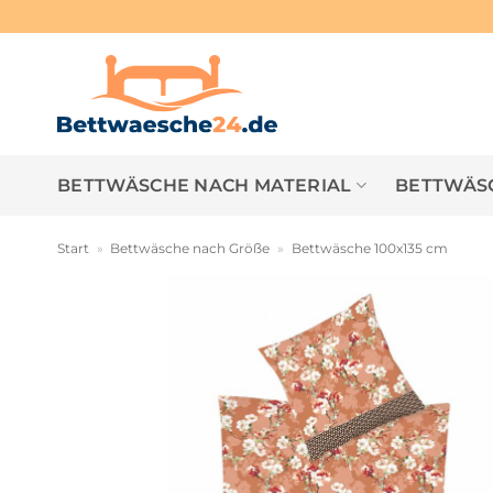
Zum
Inhalt
springen
BETTWÄSCHE NACH MATERIAL
BETTWÄSC
Start
»
Bettwäsche nach Größe
»
Bettwäsche 100x135 cm