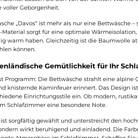
 voller Geborgenheit.
äsche „Davos“ ist mehr als nur eine Bettwäsche – 
-Material sorgt für eine optimale Wärmeisolation, i
lig warm haben. Gleichzeitig ist die Baumwolle a
hlen können.
enländische Gemütlichkeit für Ihr Sch
t Programm: Die Bettwäsche strahlt eine alpine G
 knisternde Kaminfeuer erinnert. Das Design ist 
iedene Einrichtungsstile ein. Ob modern, rustikal
rem Schlafzimmer eine besondere Note.
ist sorgfältig gewählt und unterstreicht den hoch
 sondern wirkt beruhigend und einladend. Die Fa
pannte Atmosphäre im Schlafzimmer. Schaffen Sie 