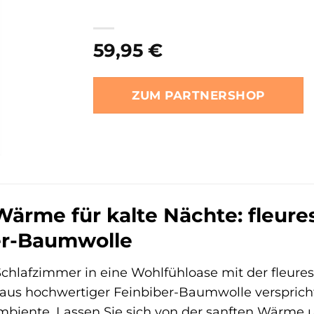
59,95
€
ZUM PARTNERSHOP
Wärme für kalte Nächte: fleur
er-Baumwolle
Schlafzimmer in eine Wohlfühloase mit der fleure
us hochwertiger Feinbiber-Baumwolle verspricht
 Ambiente. Lassen Sie sich von der sanften Wärm