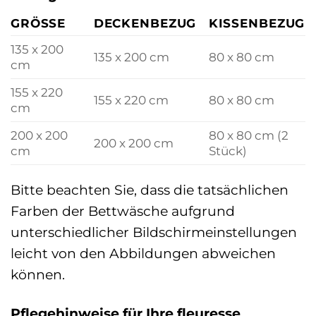
GRÖSSE
DECKENBEZUG
KISSENBEZUG
135 x 200
135 x 200 cm
80 x 80 cm
cm
155 x 220
155 x 220 cm
80 x 80 cm
cm
200 x 200
80 x 80 cm (2
200 x 200 cm
cm
Stück)
Bitte beachten Sie, dass die tatsächlichen
Farben der Bettwäsche aufgrund
unterschiedlicher Bildschirmeinstellungen
leicht von den Abbildungen abweichen
können.
Pflegehinweise für Ihre fleuresse