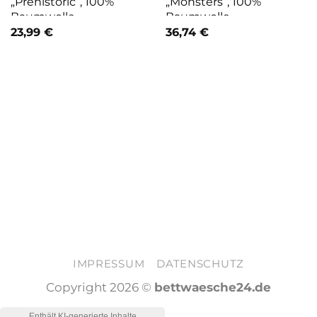
„Prehistoric“, 100%
„Monsters“, 100%
Baumwolle
Baumwolle
23,99
€
36,74
€
IMPRESSUM
DATENSCHUTZ
Copyright 2026 ©
bettwaesche24.de