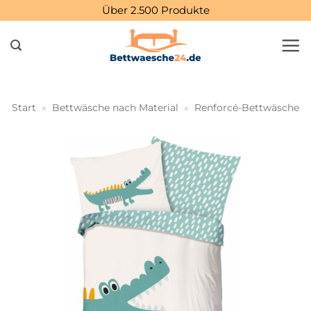
Zum
Über 2.500 Produkte
Inhalt
springen
Start
»
Bettwäsche nach Material
»
Renforcé-Bettwäsche