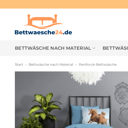
Zum
Inhalt
springen
BETTWÄSCHE NACH MATERIAL
BETTWÄSC
Start
»
Bettwäsche nach Material
»
Renforcé-Bettwäsche