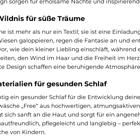
gn sorgen für erholsame Nächte und inspirieren
Wildnis für süße Träume
e ist mehr als nur ein Textil; sie ist eine Einlad
iesen galoppieren, regen die Fantasie an und entf
vor, wie dein kleiner Liebling einschläft, während e
 reiten, den Wind im Haar und die Freiheit im He
e Design schaffen eine beruhigende Atmosphäre, d
erialien für gesunden Schlaf
tig ein gesunder Schlaf für die Entwicklung deine
äsche „Free“ aus hochwertigen, atmungsaktiven M
sich sanft an die Haut und sorgt für ein angen
autfreundlich, pflegeleicht und langlebig – perfe
he von Kindern.