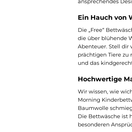
ansprechendes Desi
Ein Hauch von 
Die „Free“ Bettwäsch
die über blühende W
Abenteuer. Stell dir 
prächtigen Tiere zu
und das kindgerecht
Hochwertige Mat
Wir wissen, wie wich
Morning Kinderbettw
Baumwolle schmiegt 
Die Bettwäsche ist h
besonderen Ansprüc