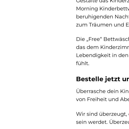
Gestalte das Kinder
Morning Kinderbettw
beruhigenden Nachtl
zum Träumen und En
Die „Free“ Bettwäsch
das dem Kinderzimme
Lebendigkeit in den
fühlt.
Bestelle jetzt 
Überrasche dein Ki
von Freiheit und Abe
Wir sind überzeugt,
sein werdet. Überze