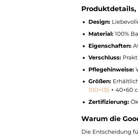
Produktdetails,
Design:
Liebevoll
Material:
100% Ba
Eigenschaften:
At
Verschluss:
Prakt
Pflegehinweise:
W
Größen:
Erhältlic
100×135
+ 40×60 
Zertifizierung:
Öko
Warum die Good 
Die Entscheidung für