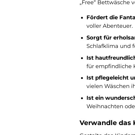
„Free“ Bettwäsche v
Fördert die Fanta
voller Abenteuer.
Sorgt für erhols
Schlafklima und f
Ist hautfreundlic
für empfindliche 
Ist pflegeleicht u
vielen Wäschen i
Ist ein wunders
Weihnachten oder
Verwandle das 