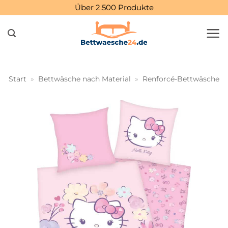
Zum
Über 2.500 Produkte
Inhalt
springen
Start
»
Bettwäsche nach Material
»
Renforcé-Bettwäsche