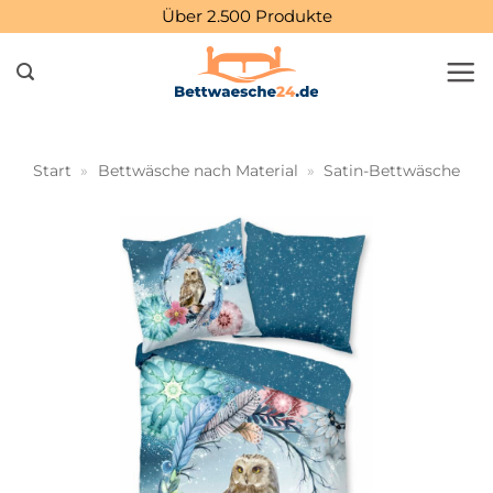
Zum
Über 2.500 Produkte
Inhalt
springen
Start
»
Bettwäsche nach Material
»
Satin-Bettwäsche