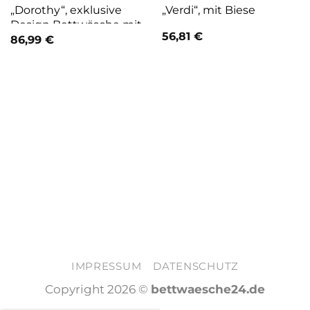
„Dorothy“, exklusive
„Verdi“, mit Biese
Design Bettwäsche mit
56,81
€
großblütigen
86,99
€
Magnolienzweige
IMPRESSUM
DATENSCHUTZ
Copyright 2026 ©
bettwaesche24.de