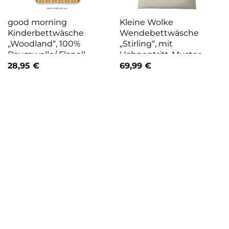
good morning
Kleine Wolke
Kinderbettwäsche
Wendebettwäsche
„Woodland“, 100%
„Stirling“, mit
Baumwolle/ Flanell
Hahnentritt-Muster
(Biber)
28,95
€
69,99
€