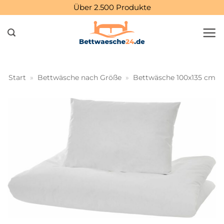
Zum
Über 2.500 Produkte
Inhalt
springen
Start
»
Bettwäsche nach Größe
»
Bettwäsche 100x135 cm