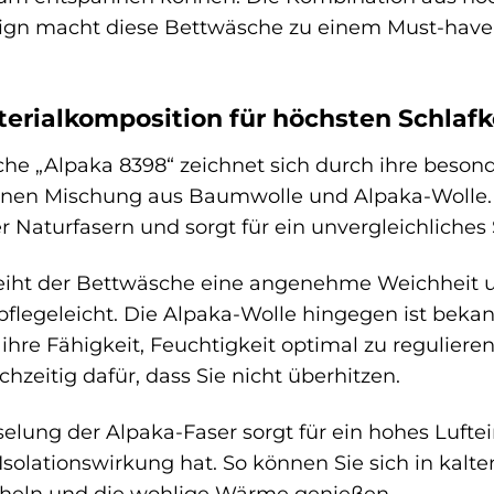
n macht diese Bettwäsche zu einem Must-have für
terialkomposition für höchsten Schlaf
sche „Alpaka 8398“ zeichnet sich durch ihre beso
einen Mischung aus Baumwolle und Alpaka-Wolle. 
 Naturfasern und sorgt für ein unvergleichliches 
iht der Bettwäsche eine angenehme Weichheit und
 pflegeleicht. Die Alpaka-Wolle hingegen ist beka
re Fähigkeit, Feuchtigkeit optimal zu regulieren.
hzeitig dafür, dass Sie nicht überhitzen.
elung der Alpaka-Faser sorgt für ein hohes Luft
solationswirkung hat. So können Sie sich in kalt
heln und die wohlige Wärme genießen.