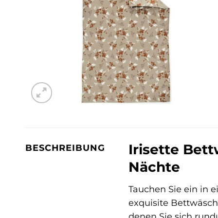
Irisette Be
BESCHREIBUNG
Nächte
Tauchen Sie ein in 
exquisite Bettwäsch
denen Sie sich run