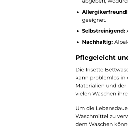
abgeben, wodurch
Allergikerfreundl
geeignet.
Selbstreinigend:
A
Nachhaltig:
Alpak
Pflegeleicht un
Die Irisette Bettwäs
kann problemlos in
Materialien und der
vielen Wäschen ihre
Um die Lebensdauer 
Waschmittel zu verw
dem Waschen können 