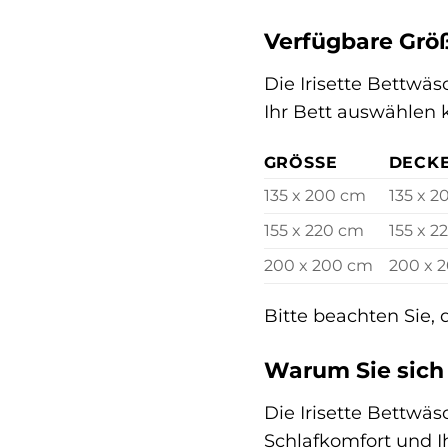
Verfügbare Grö
Die Irisette Bettwäs
Ihr Bett auswählen 
GRÖSSE
DECK
135 x 200 cm
135 x 
155 x 220 cm
155 x 2
200 x 200 cm
200 x 
Bitte beachten Sie,
Warum Sie sich 
Die Irisette Bettwäs
Schlafkomfort und I