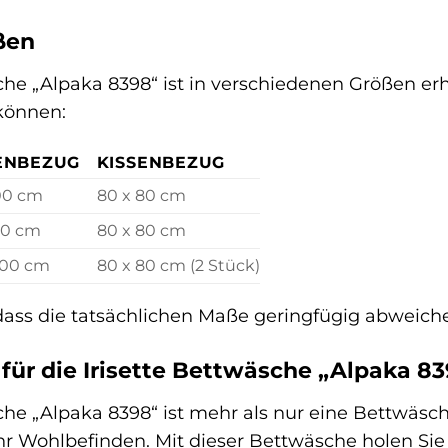
ßen
che „Alpaka 8398“ ist in verschiedenen Größen erh
können:
ENBEZUG
KISSENBEZUG
200 cm
80 x 80 cm
20 cm
80 x 80 cm
200 cm
80 x 80 cm (2 Stück)
 dass die tatsächlichen Maße geringfügig abweic
für die Irisette Bettwäsche „Alpaka 83
che „Alpaka 8398“ ist mehr als nur eine Bettwäsche 
hr Wohlbefinden. Mit dieser Bettwäsche holen Sie 