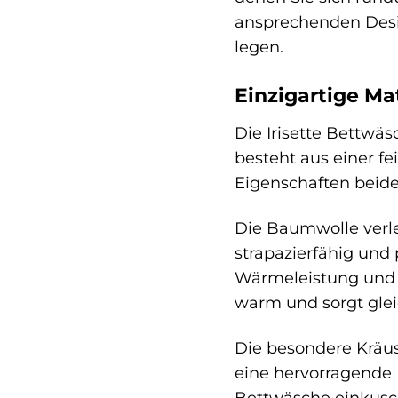
ansprechenden Desig
legen.
Einzigartige Ma
Die Irisette Bettwä
besteht aus einer f
Eigenschaften beider
Die Baumwolle verle
strapazierfähig und
Wärmeleistung und ih
warm und sorgt gleic
Die besondere Kräus
eine hervorragende I
Bettwäsche einkusc