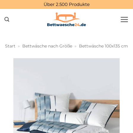
Zum
Über 2.500 Produkte
Inhalt
springen
Start
»
Bettwäsche nach Größe
»
Bettwäsche 100x135 cm