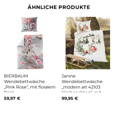
ÄHNLICHE PRODUKTE
BIERBAUM
Janine
Wendebettwäsche
Wendebettwäsche
„Pink Rose“, mit floralem
„modern art 42103
Print
Weihnachten“, mit
Reißverschluss,
59,97
€
99,95
€
Winterbettwäsche,
Weihnachtsbettwäsche,
Elch