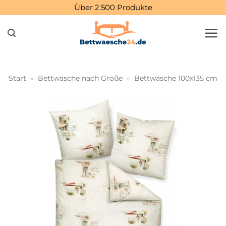
Zum
Über 2.500 Produkte
Inhalt
springen
Start
»
Bettwäsche nach Größe
»
Bettwäsche 100x135 cm