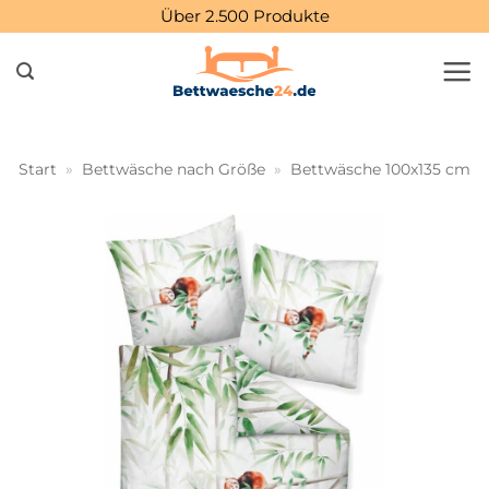
Zum
Über 2.500 Produkte
Inhalt
springen
Start
»
Bettwäsche nach Größe
»
Bettwäsche 100x135 cm