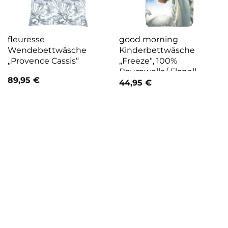
fleuresse
good morning
Wendebettwäsche
Kinderbettwäsche
„Provence Cassis“
„Freeze“, 100%
Baumwolle/ Flanell
89,95
€
(Biber)
44,95
€