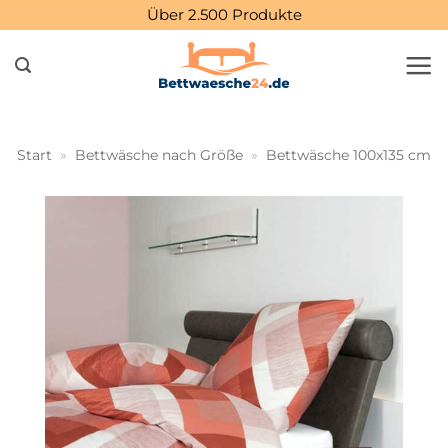
Zum
Über 2.500 Produkte
Inhalt
springen
Start
»
Bettwäsche nach Größe
»
Bettwäsche 100x135 cm