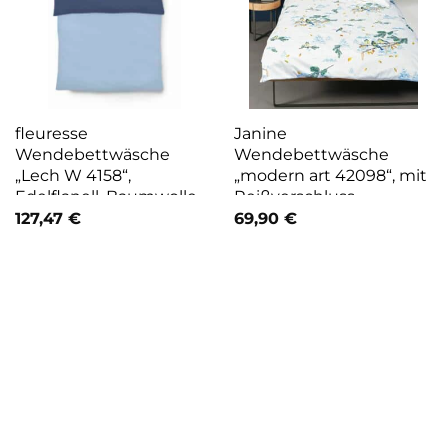
fleuresse
Janine
Wendebettwäsche
Wendebettwäsche
„Lech W 4158“,
„modern art 42098“, mit
Edelflanell, Baumwolle,
Reißverschluss
in Gr. 135×200, 155×220,
127,47
€
69,90
€
200x200cm