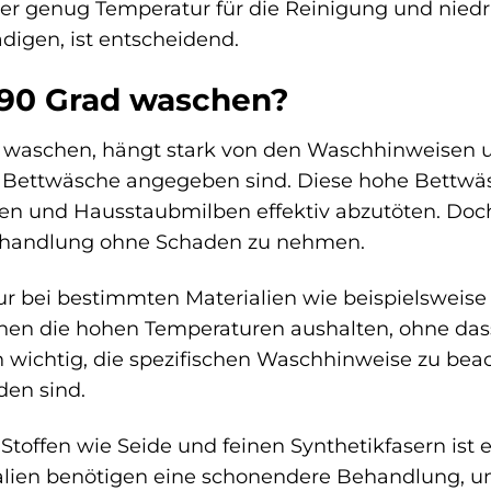
er genug Temperatur für die Reinigung und niedr
digen, ist entscheidend.
90 Grad waschen?
u waschen, hängt stark von den Waschhinweisen 
der Bettwäsche angegeben sind. Diese hohe Bettwä
en und Hausstaubmilben effektiv abzutöten. Doc
e Behandlung ohne Schaden zu nehmen.
ur bei bestimmten Materialien wie beispielsweise
en die hohen Temperaturen aushalten, ohne dass
h wichtig, die spezifischen Waschhinweise zu bea
den sind.
Stoffen wie Seide und feinen Synthetikfasern ist 
alien benötigen eine schonendere Behandlung, u