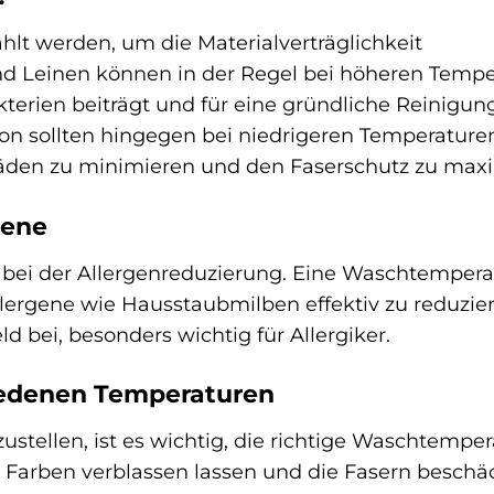
lt werden, um die Materialverträglichkeit
nd Leinen können in der Regel bei höheren Temp
rien beiträgt und für eine gründliche Reinigung
yon sollten hingegen bei niedrigeren Temperature
äden zu minimieren und den Faserschutz zu maxi
gene
e bei der Allergenreduzierung. Eine Waschtempera
ergene wie Hausstaubmilben effektiv zu reduzier
 bei, besonders wichtig für Allergiker.
hiedenen Temperaturen
stellen, ist es wichtig, die richtige Waschtemper
Farben verblassen lassen und die Fasern beschä