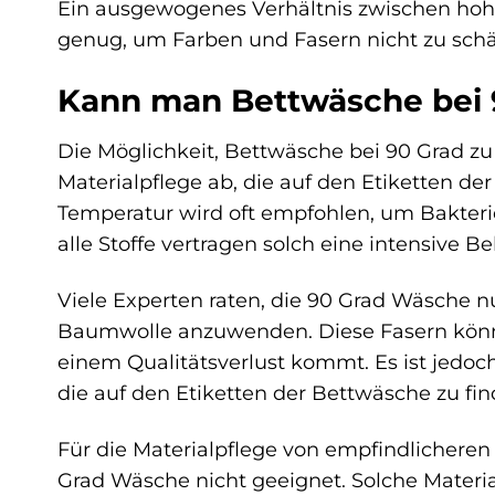
Ein ausgewogenes Verhältnis zwischen hoh
genug, um Farben und Fasern nicht zu schä
Kann man Bettwäsche bei 
Die Möglichkeit, Bettwäsche bei 90 Grad z
Materialpflege ab, die auf den Etiketten 
Temperatur wird oft empfohlen, um Bakteri
alle Stoffe vertragen solch eine intensiv
Viele Experten raten, die 90 Grad Wäsche n
Baumwolle anzuwenden. Diese Fasern könn
einem Qualitätsverlust kommt. Es ist jedoc
die auf den Etiketten der Bettwäsche zu fin
Für die Materialpflege von empfindlicheren 
Grad Wäsche nicht geeignet. Solche Materi