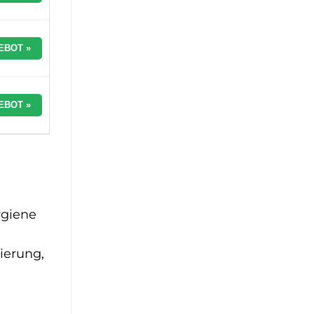
EBOT »
EBOT »
ygiene
ierung,