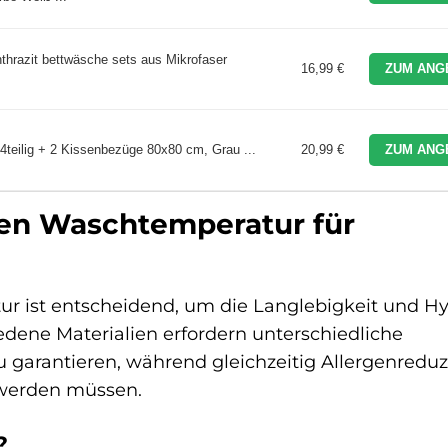
thrazit bettwäsche sets aus Mikrofaser
16,99 €
ZUM ANG
.
teilig + 2 Kissenbezüge 80x80 cm, Grau ...
20,99 €
ZUM ANG
igen Waschtemperatur für
r ist entscheidend, um die Langlebigkeit und H
edene Materialien erfordern unterschiedliche
u garantieren, während gleichzeitig Allergenreduz
 werden müssen.
?