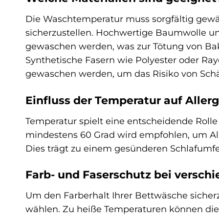
Die Waschtemperatur muss sorgfältig gewäh
sicherzustellen. Hochwertige Baumwolle u
gewaschen werden, was zur Tötung von Bakte
Synthetische Fasern wie Polyester oder Ra
gewaschen werden, um das Risiko von Sch
Einfluss der Temperatur auf Aller
Temperatur spielt eine entscheidende Roll
mindestens 60 Grad wird empfohlen, um All
Dies trägt zu einem gesünderen Schlafumfeld
Farb- und Faserschutz bei versc
Um den Farberhalt Ihrer Bettwäsche sicherzu
wählen. Zu heiße Temperaturen können die 