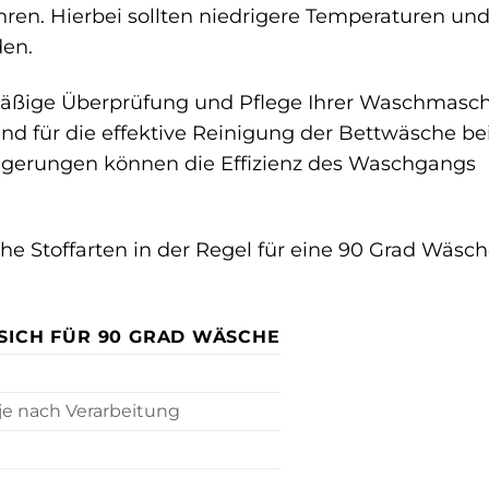
ren. Hierbei sollten niedrigere Temperaturen un
en.
elmäßige Überprüfung und Pflege Ihrer Waschmasch
nd für die effektive Reinigung der Bettwäsche b
agerungen können die Effizienz des Waschgangs
he Stoffarten in der Regel für eine 90 Grad Wäsc
 SICH FÜR 90 GRAD WÄSCHE
je nach Verarbeitung