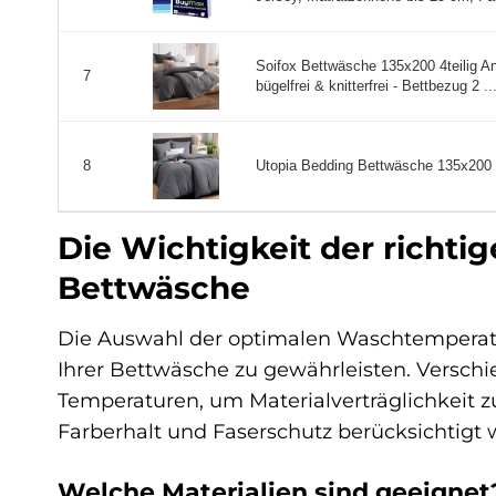
Soifox Bettwäsche 135x200 4teilig An
7
bügelfrei & knitterfrei - Bettbezug 2 ..
Utopia Bedding Bettwäsche 135x200 4
8
Die Wichtigkeit der richt
Bettwäsche
Die Auswahl der optimalen Waschtemperatu
Ihrer Bettwäsche zu gewährleisten. Verschi
Temperaturen, um Materialverträglichkeit z
Farberhalt und Faserschutz berücksichtigt
Welche Materialien sind geeignet