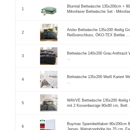
Blumtal Bettwäsche 135x200cm + 80
1
Mikrofaser Bettwäsche Set - Mikrofas
Aisbo Bettwäsche 135x200 4teilig Gra
2
Reißverschluss, ÖKO-TEX Bettbe ...
Bettwäsche 140x200 Grau Anthrazit
3
...
Bettwäsche 135x200 Weiß Kariert W
4
...
WAVVE Bettwäsche 135x200 4teilig Gr
5
mit 2 Kissenbezüge 80x80 cm, Bett .
Buymax Spannbettlaken 90x200cm B
6
Jersey, Matratzenhöhe bis 25 cm, Fa