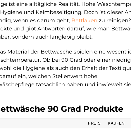
ge ist eine alltägliche Realität. Hohe Waschtemp
-Hygiene und Keimbeseitigung. Doch ist dieser A
ndig, wenn es darum geht,
Bettlaken
zu reinigen?
spekte und gibt Antworten darauf, wie man Bettw
ber, sondern auch langlebig bleibt.
as Material der Bettwäsche spielen eine wesentli
schtemperatur. Ob bei 90 Grad oder einer niedri
hl die Hygiene als auch den Erhalt der Textilqual
arauf ein, welchen Stellenwert hohe
schepflege tatsächlich haben und inwieweit sie 
 Bettwäsche 90 Grad Produkte
PREIS
KAUFEN