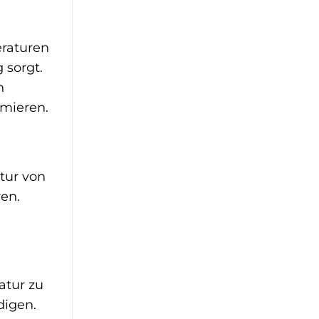
eraturen
 sorgt.
n
mieren.
tur von
en.
atur zu
digen.