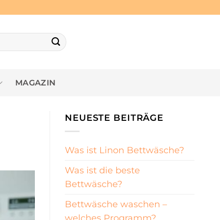
MAGAZIN
NEUESTE BEITRÄGE
Was ist Linon Bettwäsche?
Was ist die beste
Bettwäsche?
Bettwäsche waschen –
welches Programm?