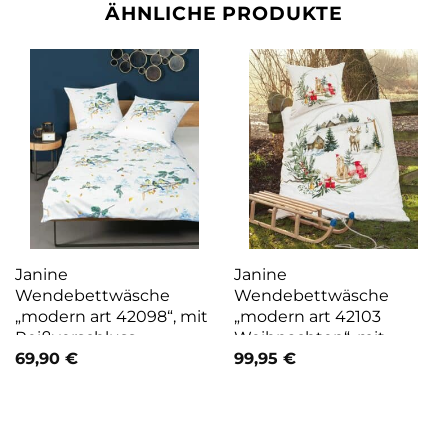
ÄHNLICHE PRODUKTE
Janine
Janine
Wendebettwäsche
Wendebettwäsche
„modern art 42098“, mit
„modern art 42103
Reißverschluss
Weihnachten“, mit
Reißverschluss,
69,90
€
99,95
€
Winterbettwäsche,
Weihnachtsbettwäsche,
Elch