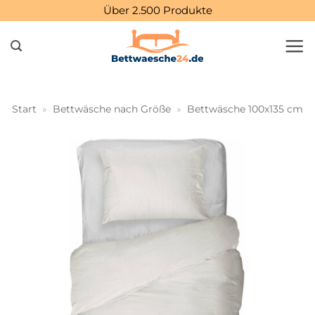
Zum
Über 2.500 Produkte
Inhalt
springen
Start
»
Bettwäsche nach Größe
»
Bettwäsche 100x135 cm