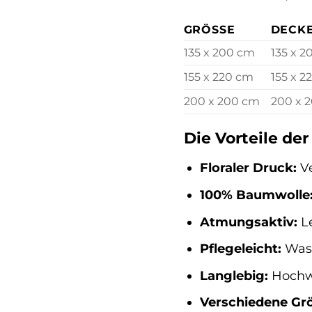
GRÖSSE
DECKE
135 x 200 cm
135 x 2
155 x 220 cm
155 x 2
200 x 200 cm
200 x 
Die Vorteile de
Floraler Druck:
Ve
100% Baumwolle
Atmungsaktiv:
Le
Pflegeleicht:
Wasc
Langlebig:
Hochwe
Verschiedene Gr