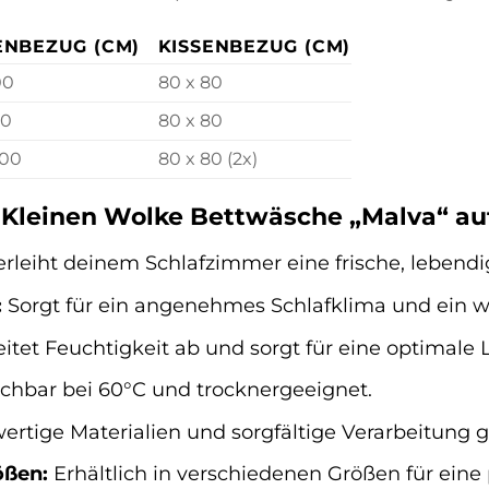
NBEZUG (CM)
KISSENBEZUG (CM)
00
80 x 80
20
80 x 80
200
80 x 80 (2x)
r Kleinen Wolke Bettwäsche „Malva“ auf
rleiht deinem Schlafzimmer eine frische, lebendi
:
Sorgt für ein angenehmes Schlafklima und ein w
itet Feuchtigkeit ab und sorgt für eine optimale L
hbar bei 60°C und trocknergeeignet.
rtige Materialien und sorgfältige Verarbeitung g
ößen:
Erhältlich in verschiedenen Größen für eine