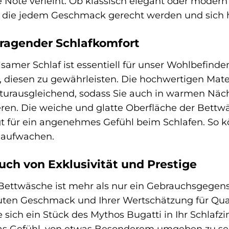
e Note verleiht. Ob klassisch elegant oder modern r
 die jedem Geschmack gerecht werden und sich ha
ragender Schlafkomfort
lsamer Schlaf ist essentiell für unser Wohlbefind
, diesen zu gewährleisten. Die hochwertigen Mate
urausgleichend, sodass Sie auch in warmen Näch
ieren. Die weiche und glatte Oberfläche der Bettw
t für ein angenehmes Gefühl beim Schlafen. So k
t aufwachen.
uch von Exklusivität und Prestige
Bettwäsche ist mehr als nur ein Gebrauchsgegenst
ten Geschmack und Ihrer Wertschätzung für Qual
e sich ein Stück des Mythos Bugatti in Ihr Schl
as Gefühl, von etwas Besonderem umgeben zu sei