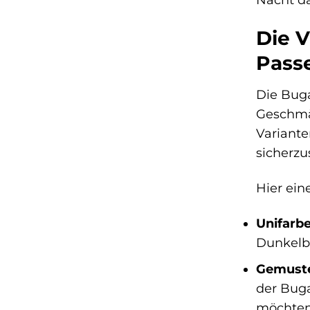
Die V
Pass
Die Buga
Geschmäc
Variante
sicherzus
Hier ein
Unifarb
Dunkelbl
Gemuste
der Buga
möchten