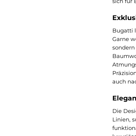
sich für
Exklus
Bugatti 
Garne we
sondern 
Baumwol
Atmungsa
Präzisio
auch nac
Elegan
Die Desi
Linien, 
funktion