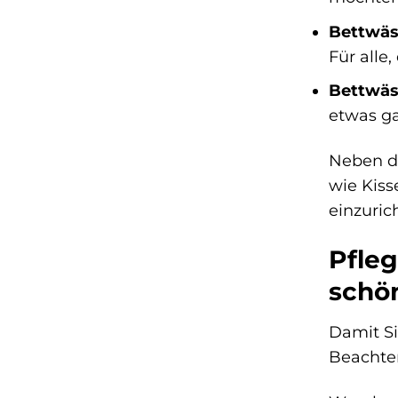
Bettwäs
Für alle
Bettwäs
etwas g
Neben de
wie Kis
einzuric
Pfleg
schö
Damit Si
Beachten