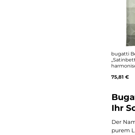
bugatti 
„Satinbet
harmonis
75,81
€
Bugat
Ihr S
Der Name
purem Lu