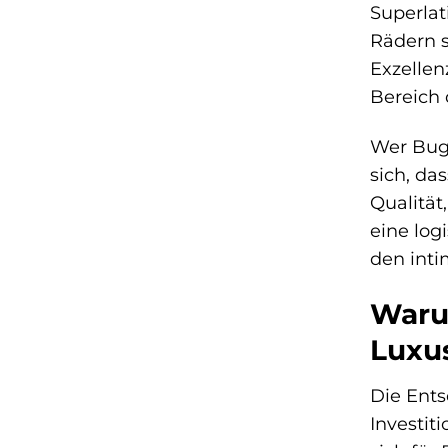
Superlat
Rädern s
Exzellen
Bereich 
Wer Buga
sich, da
Qualität
eine log
den inti
Waru
Luxu
Die Ents
Investit