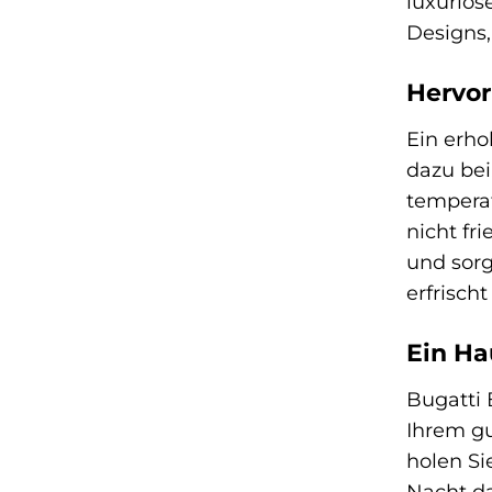
luxuriös
Designs,
Hervor
Ein erho
dazu bei
temperat
nicht fr
und sorg
erfrisch
Ein Ha
Bugatti 
Ihrem gu
holen Si
Nacht d