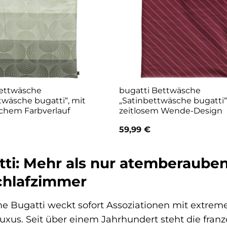
Bettwäsche
bugatti Bettwäsche
twäsche bugatti“, mit
„Satinbettwäsche bugatti“
chem Farbverlauf
zeitlosem Wende-Design
59,99
€
ti: Mehr als nur atemberauben
chlafzimmer
 Bugatti weckt sofort Assoziationen mit extreme
xus. Seit über einem Jahrhundert steht die fran