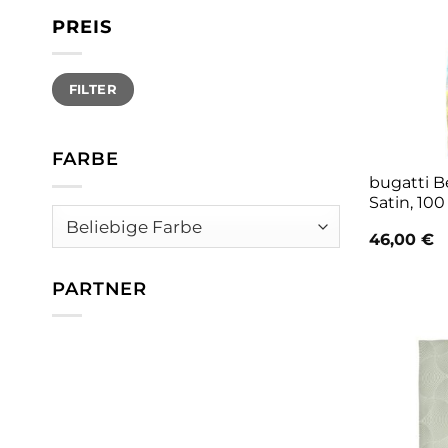
PREIS
Min.
Max.
FILTER
Preis
Preis
FARBE
bugatti B
Satin, 10
46,00
€
PARTNER