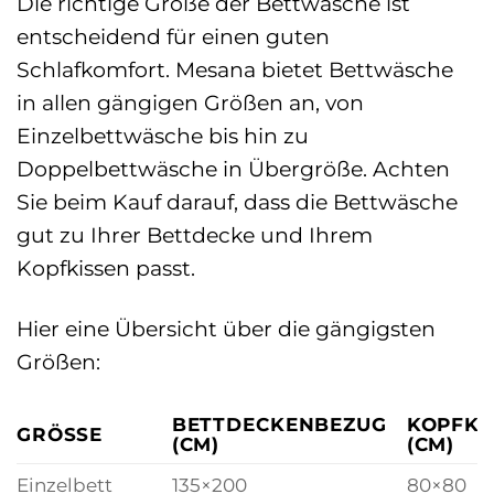
Die richtige Größe der Bettwäsche ist
entscheidend für einen guten
Schlafkomfort. Mesana bietet Bettwäsche
in allen gängigen Größen an, von
Einzelbettwäsche bis hin zu
Doppelbettwäsche in Übergröße. Achten
Sie beim Kauf darauf, dass die Bettwäsche
gut zu Ihrer Bettdecke und Ihrem
Kopfkissen passt.
Hier eine Übersicht über die gängigsten
Größen:
BETTDECKENBEZUG
KOPFKI
GRÖSSE
(CM)
(CM)
Einzelbett
135×200
80×80