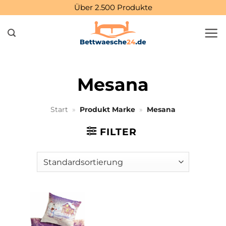
Zum
Über 2.500 Produkte
Inhalt
springen
Mesana
Start
»
Produkt Marke
»
Mesana
FILTER