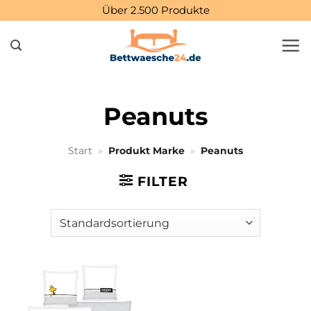
Zum
Über 2.500 Produkte
Inhalt
springen
Peanuts
Start
»
Produkt Marke
»
Peanuts
FILTER