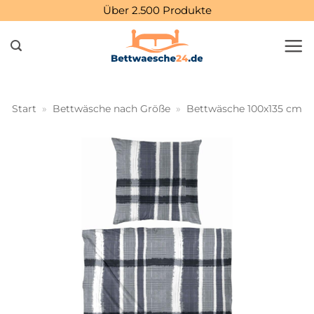
Zum
Über 2.500 Produkte
Inhalt
springen
Start
»
Bettwäsche nach Größe
»
Bettwäsche 100x135 cm