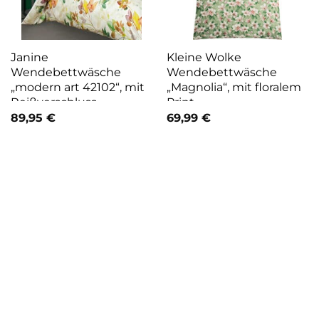
Janine
Kleine Wolke
Wendebettwäsche
Wendebettwäsche
„modern art 42102“, mit
„Magnolia“, mit floralem
Reißverschluss
Print
89,95
€
69,99
€