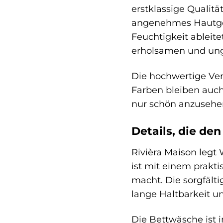
erstklassige Qualitä
angenehmes Hautgefü
Feuchtigkeit ableit
erholsamen und unge
Die hochwertige Ver
Farben bleiben auch
nur schön anzusehen
Details, die de
Rivièra Maison legt 
ist mit einem prakt
macht. Die sorgfält
lange Haltbarkeit u
Die Bettwäsche ist i