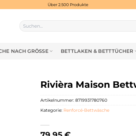
Über 2.500 Produkte
Suchen
nach:
HE NACH GRÖSSE
BETTLAKEN & BETTTÜCHER
Rivièra Maison Bett
Artikelnummer:
8719931780760
Kategorie:
Renforcé-Bettwäsche
79,95
€