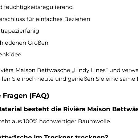
 feuchtigkeitsregulierend
erschluss für einfaches Beziehen
strapazierfähig
schiedenen Größen
henkidee
vièra Maison Bettwäsche „Lindy Lines“ und verwand
llen Sie noch heute und genießen Sie erholsame
e Fragen (FAQ)
aterial besteht die Rivièra Maison Bettwä
teht aus 100% hochwertiger Baumwolle.
Bettwäsche im Trockner trocknen?