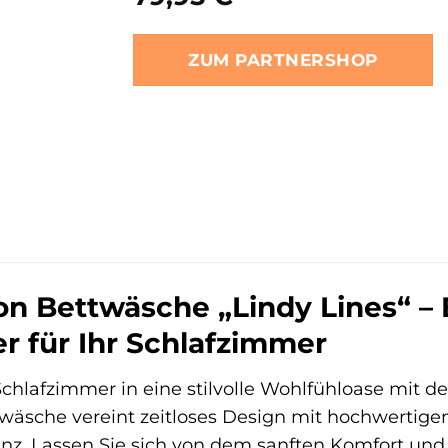
ZUM PARTNERSHOP
on Bettwäsche „Lindy Lines“ –
r für Ihr Schlafzimmer
chlafzimmer in eine stilvolle Wohlfühloase mit de
twäsche vereint zeitloses Design mit hochwertige
anz. Lassen Sie sich von dem sanften Komfort u