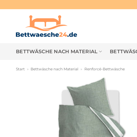
Zum
Inhalt
springen
BETTWÄSCHE NACH MATERIAL
BETTWÄSC
Start
»
Bettwäsche nach Material
»
Renforcé-Bettwäsche