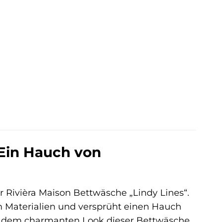
 Ein Hauch von
r Rivièra Maison Bettwäsche „Lindy Lines“.
n Materialien und versprüht einen Hauch
nd dem charmanten Look dieser Bettwäsche