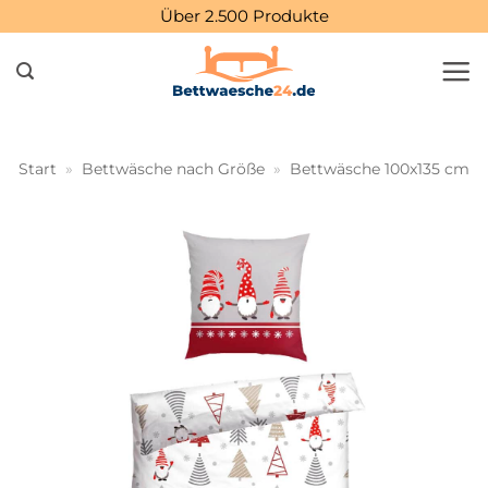
Zum
Über 2.500 Produkte
Inhalt
springen
Start
»
Bettwäsche nach Größe
»
Bettwäsche 100x135 cm