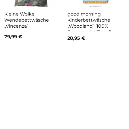
Kleine Wolke
good morning
Wendebettwäsche
Kinderbettwäsche
„Vincenza“
„Woodland“, 100%
Baumwolle/ Flanell
79,99
€
(Biber)
28,95
€