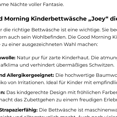
ame Nächte voller Fantasie.
Morning Kinderbettwäsche „Joey“ die 
 die richtige Bettwäsche ist eine wichtige. Sie be
ern auch sein Wohlbefinden. Die Good Morning Ki
sie zu einer ausgezeichneten Wahl machen:
wolle:
Natur pur für zarte Kinderhaut. Die atmun
fklima und verhindert übermäßiges Schwitzen.
nd Allergikergeeignet:
Die hochwertige Baumwoll
ko von Irritationen. Ideal für Kinder mit empfindl
n:
Das kindgerechte Design mit fröhlichen Farben
macht das Zubettgehen zu einem freudigen Erlebn
Strapazierfähig:
Die Bettwäsche ist maschinenwas