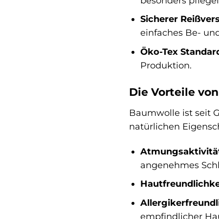
besonders pflegel
Sicherer Reißver
einfaches Be- un
Öko-Tex Standard 
Produktion.
Die Vorteile v
Baumwolle ist seit 
natürlichen Eigens
Atmungsaktivitä
angenehmes Schlaf
Hautfreundlichke
Allergikerfreundl
empfindlicher Ha