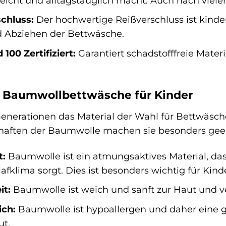
eicht und alltagstauglich macht. Auch nach viele
schluss:
Der hochwertige Reißverschluss ist kinder
d Abziehen der Bettwäsche.
100 Zertifiziert:
Garantiert schadstofffreie Mater
on Baumwollbettwäsche für Kinder
Generationen das Material der Wahl für Bettwäsc
chaften der Baumwolle machen sie besonders geei
t:
Baumwolle ist ein atmungsaktives Material, das 
klima sorgt. Dies ist besonders wichtig für Kinder
it:
Baumwolle ist weich und sanft zur Haut und ver
ich:
Baumwolle ist hypoallergen und daher eine gu
ut.