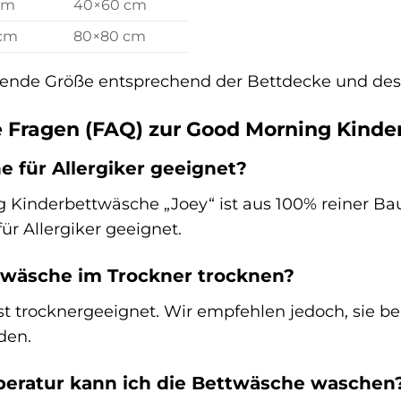
cm
40×60 cm
 cm
80×80 cm
sende Größe entsprechend der Bettdecke und des 
e Fragen (FAQ) zur Good Morning Kind
e für Allergiker geeignet?
g Kinderbettwäsche „Joey“ ist aus 100% reiner B
ür Allergiker geeignet.
twäsche im Trockner trocknen?
st trocknergeeignet. Wir empfehlen jedoch, sie b
den.
peratur kann ich die Bettwäsche waschen