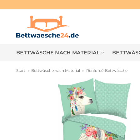
Zum
Inhalt
springen
BETTWÄSCHE NACH MATERIAL
BETTWÄSC
Start
»
Bettwäsche nach Material
»
Renforcé-Bettwäsche