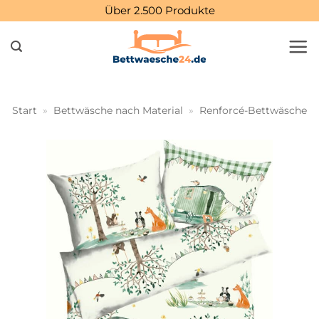
Zum
Über 2.500 Produkte
Inhalt
springen
Start
»
Bettwäsche nach Material
»
Renforcé-Bettwäsche