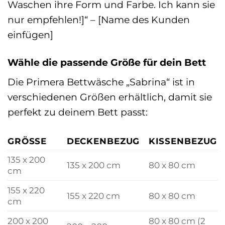
Waschen ihre Form und Farbe. Ich kann sie
nur empfehlen!]“ – [Name des Kunden
einfügen]
Wähle die passende Größe für dein Bett
Die Primera Bettwäsche „Sabrina“ ist in
verschiedenen Größen erhältlich, damit sie
perfekt zu deinem Bett passt:
GRÖSSE
DECKENBEZUG
KISSENBEZUG
135 x 200
135 x 200 cm
80 x 80 cm
cm
155 x 220
155 x 220 cm
80 x 80 cm
cm
200 x 200
80 x 80 cm (2