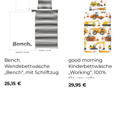
Bench.
good morning
Wendebettwäsche
Kinderbettwäsche
„Bench“, mit Schriftzug
„Working“, 100%
Baumwolle
25,15
€
29,95
€